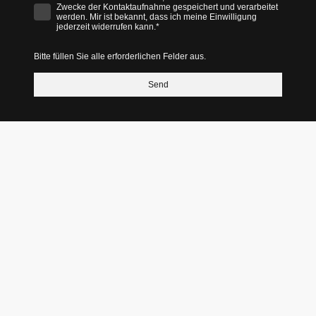
Zwecke der Kontaktaufnahme gespeichert und verarbeitet
werden. Mir ist bekannt, dass ich meine Einwilligung
jederzeit widerrufen kann.*
Bitte füllen Sie alle erforderlichen Felder aus.
Send